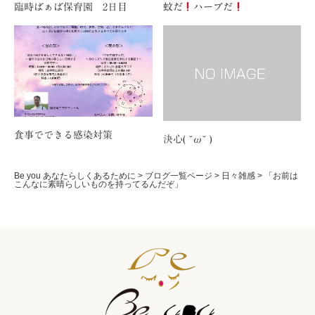
臨時ばぁば保育園 2日目
蚊だ
ハーブだ
食事でできる感染対策
決心( ˘ω˘ )
Be you あなたらしくあるために
>
ブログ一覧ページ
>
日々雑感
>
「お前は
こんなに素晴らしいものを持ってるんだぞ」