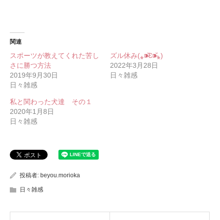
関連
スポーツが教えてくれた苦し
ズル休み(⁎⁍̴̆Ɛ⁍̴̆⁎)
さに勝つ方法
2022年3月28日
2019年9月30日
日々雑感
日々雑感
私と関わった犬達 その１
2020年1月8日
日々雑感
投稿者:
beyou.morioka
日々雑感