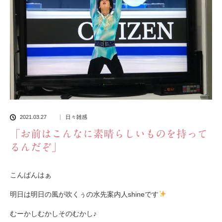
2021.03.27
日々雑感
「お前はこんなに素晴らしいものを持って
るんだぞ」
こんばんはぁ
明日は明日の風が吹くぅの水先案内人shineです
むーかしむかしそのむかし♪