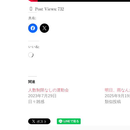
Post Views:
732
共有:
いいね:
読
み
込
み
中…
関連
人数制限なしの運動会
明日、雨なんだっ
2023年7月29日
2025年9月1
日々雑感
類似投稿