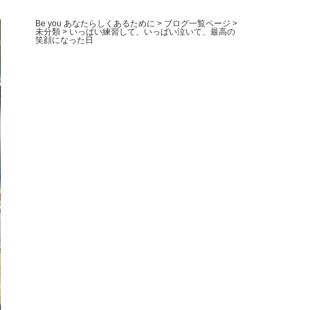
Be you あなたらしくあるために
>
ブログ一覧ページ
>
未分類
>
いっぱい練習して、いっぱい泣いて、最高の
笑顔になった日