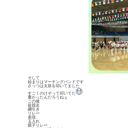
そして
始まりはマーチングバンドです
さっつは太鼓を叩いてました
すごくのけぞって叩いてた
重かったんだろうねぇ
この後
徒競走
綱引き
リレー
表現
玉入れ
親子リレー