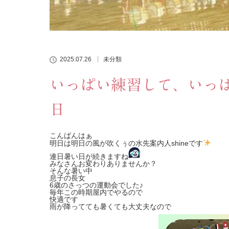
2025.07.26
未分類
いっぱい練習して、いっ
日
こんばんはぁ
明日は明日の風が吹くぅの水先案内人shineです
連日暑い日が続きますね
みなさんお変わりありませんか？
そんな暑い中
息子の長女
6歳のさっつの運動会でした♪
毎年この時期屋内でやるので
快適です
雨が降ってても暑くても大丈夫なので