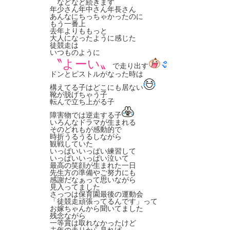
などなど続きます
年少さん年中さん年長さん
あんなにちっちゃかったのに
もう一番上
去年よりももっと
大人になったように感じた
徒競走は
いつものように
〝よーい〟
で走り出す
ドンとピストルがなった時は
構えてる子はどこにも居ない
靴が脱げちゃう子
転んで立ち上がる子
障害物では逆走する子
いろんなドラマが生まれる
そのどれもが感動的で
時折うるうるしながら
観戦していた
いっぱいいっぱい練習して
いっぱいいっぱい泣いて
最高の笑顔が生まれた一日
先生方の準備やご努力にも
感謝だなぁって思いながら
見入ってました
さっつは保育園最後の運動会
「徒競走頑張ってるんです」って
お嫁ちゃんから聞いてました
残念ながら
一等賞は取れなかったけど
去年の走りから見れば