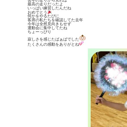
最高の走りだったよ
いっぱい練習したんだね
おめでとう
何かをやるたびに
客席の私たちを確認してた去年
今年は全然見向きもせず
運動会に集中してたね
ちょーっぴり
寂しさを感じたばぁばでした
たくさんの感動をありがとね