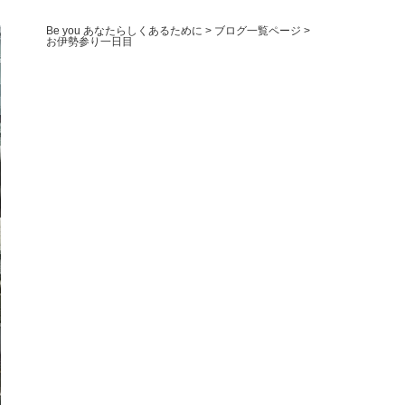
Be you あなたらしくあるために
>
ブログ一覧ページ
>
お伊勢参り一日目