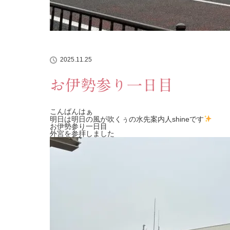
2025.11.25
お伊勢参り一日目
こんばんはぁ
明日は明日の風が吹くぅの水先案内人shineです
お伊勢参り一日目
外宮を参拝しました