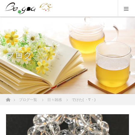
ブログ
ホーム
ブログ一覧
日々雑感
でけた( ・∇・)