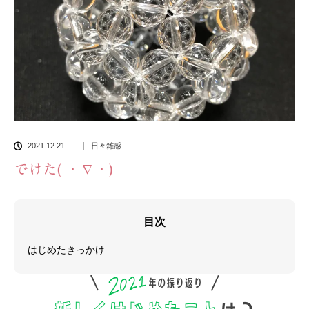
2021.12.21
日々雑感
でけた( ・∇・)
目次
はじめたきっかけ