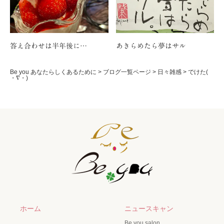
答え合わせは半年後に…
あきらめたら夢はサル
Be you あなたらしくあるために
>
ブログ一覧ページ
>
日々雑感
>
でけた(
・∇・)
ホーム
ニュースキャン
Be you salon