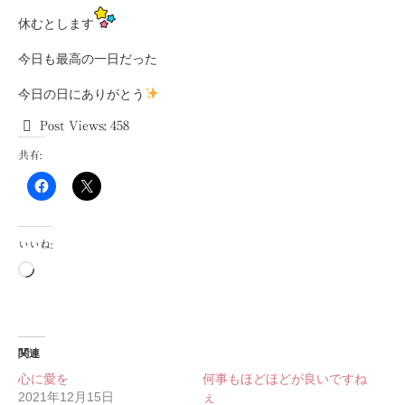
休むとします
今日も最高の一日だった
今日の日にありがとう
Post Views:
458
共有:
いいね:
読
み
込
み
中…
関連
心に愛を
何事もほどほどが良いですね
2021年12月15日
ぇ