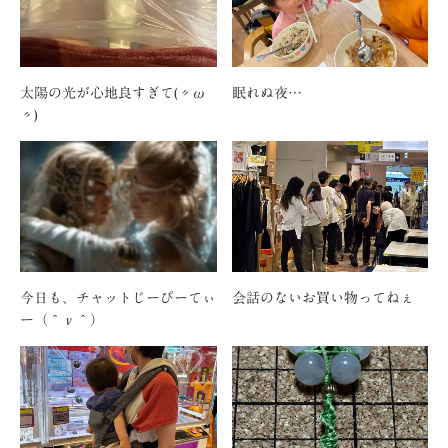
太陽の光が心地良すぎて(〃ω
眠れぬ夜…
〃)
今日も、チャットじーぴーてぃ
会話のないお買い物ってねぇ
ー（＾ν＾）