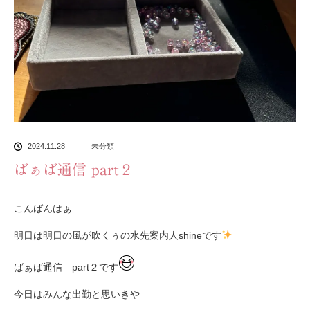
2024.11.28
未分類
ばぁば通信 part２
こんばんはぁ
明日は明日の風が吹くぅの水先案内人shineです
ばぁば通信 part２です
今日はみんな出勤と思いきや