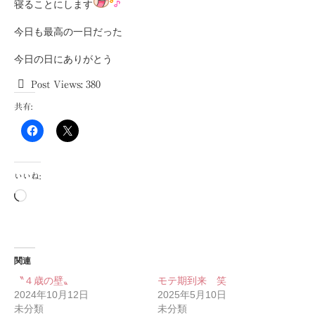
寝ることにします
今日も最高の一日だった
今日の日にありがとう
Post Views:
380
共有:
いいね:
読
み
込
み
中…
関連
〝４歳の壁〟
モテ期到来 笑
2024年10月12日
2025年5月10日
未分類
未分類