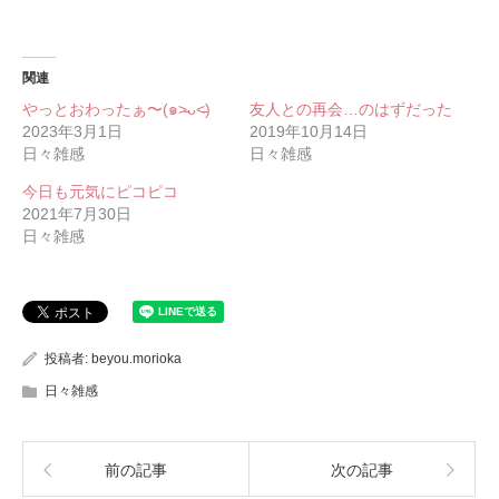
関連
やっとおわったぁ〜(๑˃̵ᴗ˂̵)
友人との再会…のはずだった
2023年3月1日
2019年10月14日
日々雑感
日々雑感
今日も元気にピコピコ
2021年7月30日
日々雑感
投稿者:
beyou.morioka
日々雑感
前の記事
次の記事