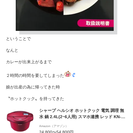
ということで
なんと
カレーが出来上がるまで
２時間の時間を要してしまった
娘が出産の為に帰ってきた時
〝ホットクック〟を持ってきた
シャープ ヘルシオ ホットクック 電気 調理 無
水 鍋 2.4L(2~6人用) スマホ連携 レッド KN-
HW24C-R
Amazon（アマゾン）
24,800〜54,800円