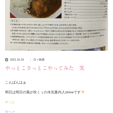
2021.10.19
日々雑感
やっとこさっとこやってみた 笑
こんばんはぁ
明日は明日の風が吹くぅの水先案内人shineです
やっと
やっと