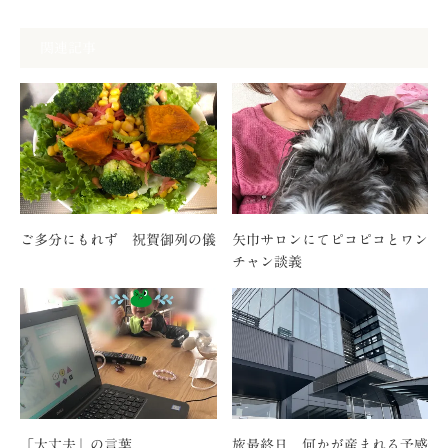
関連記事
ご多分にもれず 祝賀御列の儀
矢巾サロンにてピコピコとワン
チャン談義
「大丈夫」の言葉
旅最終日 何かが産まれる予感