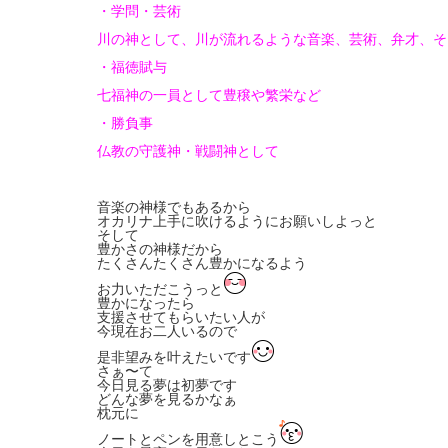
・学問・芸術
川の神として、川が流れるような音楽、芸術、弁才、そ
・福徳賦与
七福神の一員として豊穣や繁栄など
・勝負事
仏教の守護神・戦闘神として
音楽の神様でもあるから
オカリナ上手に吹けるようにお願いしよっと
そして
豊かさの神様だから
たくさんたくさん豊かになるよう
お力いただこうっと
豊かになったら
支援させてもらいたい人が
今現在お二人いるので
是非望みを叶えたいです
さぁ〜て
今日見る夢は初夢です
どんな夢を見るかなぁ
枕元に
ノートとペンを用意しとこう