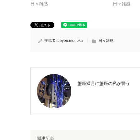
日々雑感
日々雑感
投稿者:
beyou.morioka
日々雑感
蟹座満月に蟹座の私が誓う
関連記事