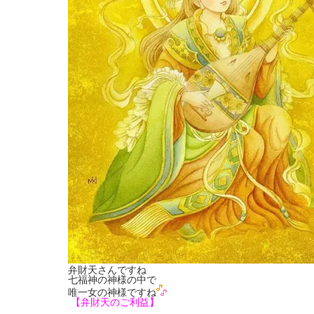
弁財天さんですね
七福神の神様の中で
唯一女の神様ですね
【弁財天のご利益】