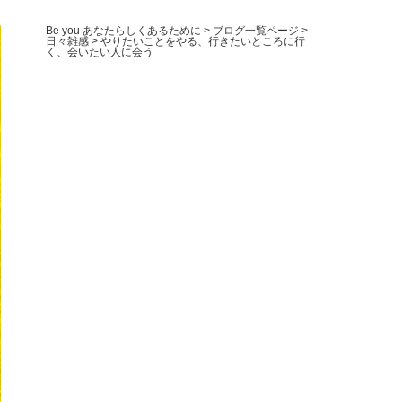
Be you あなたらしくあるために
>
ブログ一覧ページ
>
日々雑感
>
やりたいことをやる、行きたいところに行
く、会いたい人に会う