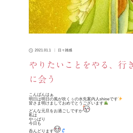
2021.01.1
日々雑感
やりたいことをやる、行
に会う
こんばんはぁ
明日は明日の風が吹くぅの水先案内人shineです
皆さま明けましておめでとうございます
どんな元旦をお過ごしですか
私は
やっぱり
今日も
呑んどります