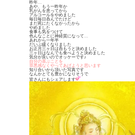
昨年…
あや、もう一昨年か
乳がんを患ってから
アルコールをやめました
毎日毎日呑んでたけど
まだ死にたくなかったから
やめました
食事も気をつけて
色んなことに神経質になって…
あれから一年半
だいぶ緩くなりました
お正月三ヶ日は呑もうと決めました
三ヶ日はなんでも食べようと決めました
気分が良いのでオッケーです♪
自分の喜ぶことを
罪悪感なくやってあげようと思います
知り合いから頂いた写真です
なんかとても豊かになりそうで
皆さんにもシェアします