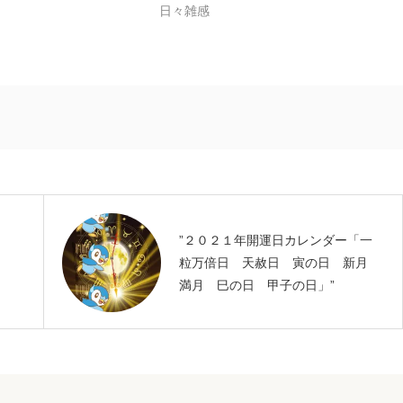
日々雑感
”２０２１年開運日カレンダー「一
粒万倍日 天赦日 寅の日 新月
満月 巳の日 甲子の日」”