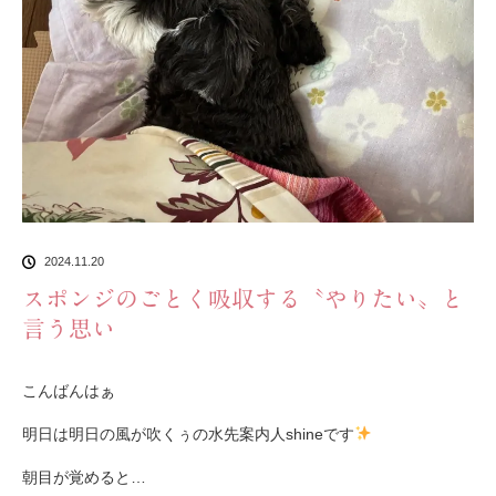
2024.11.20
スポンジのごとく吸収する〝やりたい〟と
言う思い
こんばんはぁ
明日は明日の風が吹くぅの水先案内人shineです
朝目が覚めると…