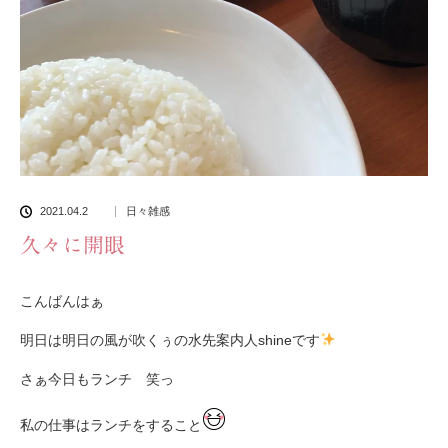
2021.04.2
日々雑感
久々に開眼
こんばんはぁ
明日は明日の風が吹くぅの水先案内人shineです
さぁ今日もランチ 笑っ
私の仕事はランチをすること