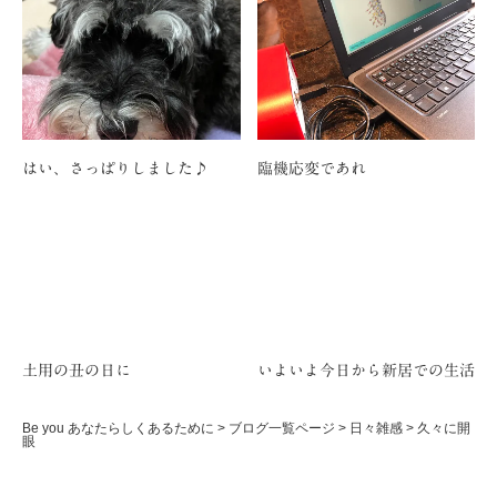
はい、さっぱりしました♪
臨機応変であれ
土用の丑の日に
いよいよ今日から新居での生活
Be you あなたらしくあるために
>
ブログ一覧ページ
>
日々雑感
>
久々に開
眼