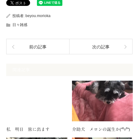
投稿者:
beyou.morioka
日々雑感
前の記事
次の記事
関連記事
私 明日 旅に出ます
介助犬 メロンの誕生か(*⁰▿⁰*)