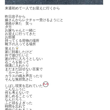
来週初めて一人でお迎えに行くから
昨日息子から
嫁さんからレクチャー受けるようにと
連絡が来た 笑っ
夕方
お嫁ちゃんと一緒に
お迎えに行ってきた
お部屋
持ってくる荷物の場所
靴下の入ってる場所
覚えた
家に到着したけど
外で遊びたいと
家の中に入ろうとしない
石ころを拾って
側溝に入れたり
まだまだ話せない言葉で
「カーカー」と
カラスの鳴き声言ったり
そんな無邪気さに
しばし現実を忘れていた
こんなふうに
何も考えないで
楽しめることって
なんだろう…
ふと頭をよぎった
時間を忘れて
夢中になれること…