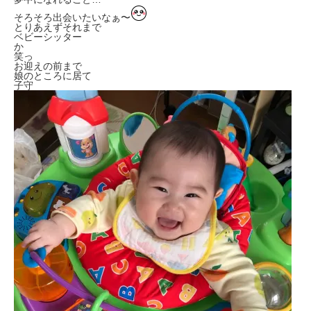
そろそろ出会いたいなぁ〜
とりあえずそれまで
ベビーシッター
か
笑っ
お迎えの前まで
娘のところに居て
子守