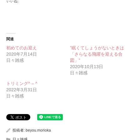
いいね:
関連
初めてのお迎え
”眠くてしょうがないときは
2020年7月14日
「さらなる飛躍を迎える合
日々雑感
図」”
2020年10月13日
日々雑感
トリミング^ – ^
2022年3月31日
日々雑感
投稿者:
beyou.morioka
日々雑感