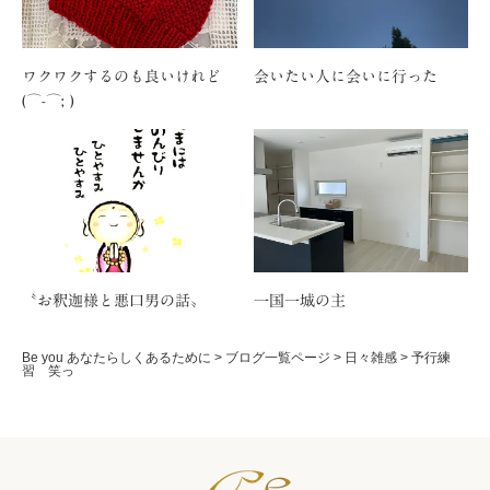
ワクワクするのも良いけれど
会いたい人に会いに行った
(⌒-⌒; )
〝お釈迦様と悪口男の話〟
一国一城の主
Be you あなたらしくあるために
>
ブログ一覧ページ
>
日々雑感
>
予行練
習 笑っ