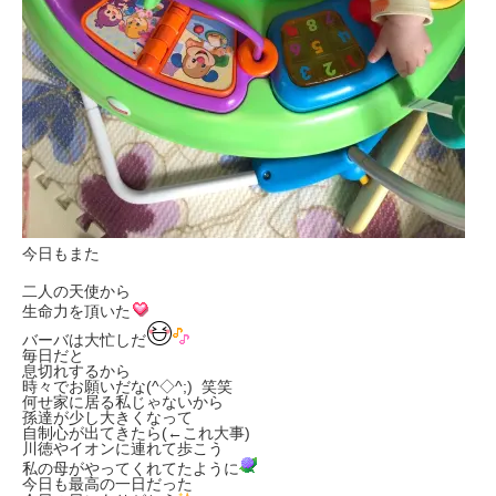
今日もまた
二人の天使から
生命力を頂いた
バーバは大忙しだ
毎日だと
息切れするから
時々でお願いだな(^◇^;) 笑笑
何せ家に居る私じゃないから
孫達が少し大きくなって
自制心が出てきたら(←これ大事)
川徳やイオンに連れて歩こう
私の母がやってくれてたように
今日も最高の一日だった