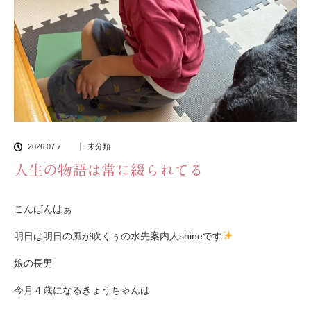
2026.07.7
未分類
人生の物語は常に綴られてる
こんばんはぁ
明日は明日の風が吹くぅの水先案内人shineです
娘の長男
今月４歳になるきょうちゃんは