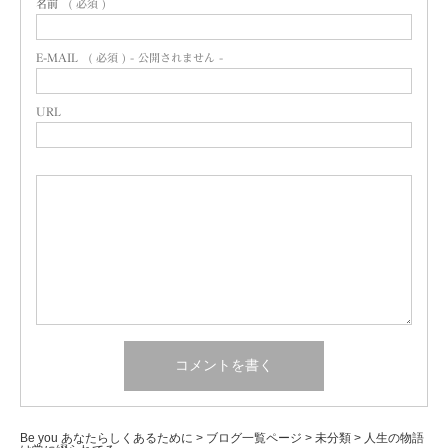
名前
( 必須 )
E-MAIL
( 必須 ) - 公開されません -
URL
Be you あなたらしくあるために
>
ブログ一覧ページ
>
未分類
>
人生の物語