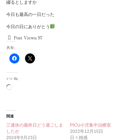
綴るとしますか
今日も最高の一日だった
今日の日にありがとう
Post Views:
97
共有:
いいね:
読
み
込
み
中…
関連
三連休の最終日どう過ごしま
PICU小児集中治療室
したか
2022年12月15日
2024年9月23日
日々雑感