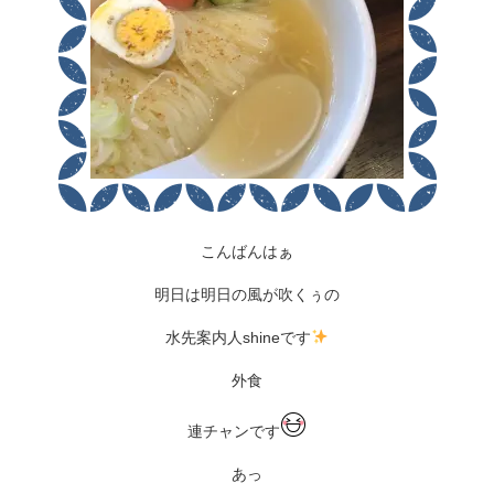
こんばんはぁ
明日は明日の風が吹くぅの
水先案内人shineです
外食
連チャンです
あっ