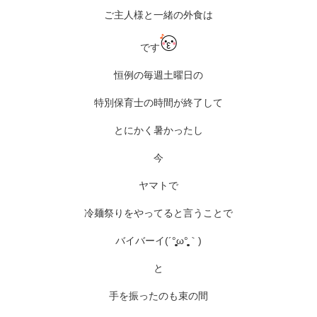
ご主人様と一緒の外食は
です
恒例の毎週土曜日の
特別保育士の時間が終了して
とにかく暑かったし
今
ヤマトで
冷麺祭りをやってると言うことで
バイバーイ(´°̥̥̥̥̥̥̥̥ω°̥̥̥̥̥̥̥̥｀)
と
手を振ったのも束の間