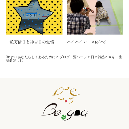
一粒万倍日と神吉日の覚悟
ハイハイレース(o^^o)
Be you あなたらしくあるために
>
ブログ一覧ページ
>
日々雑感
>
今を一生
懸命楽しむ