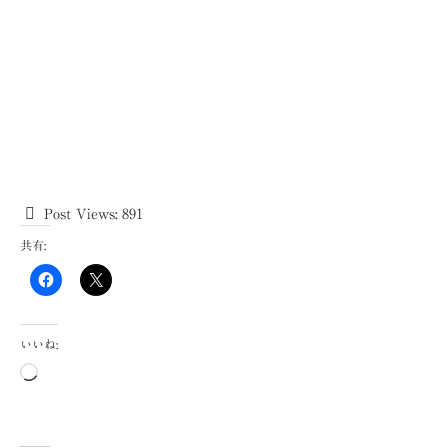
Post Views:
891
共有:
いいね:
読
み
込
み
中…