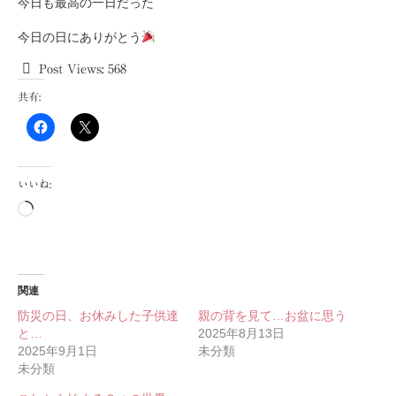
今日も最高の一日だった
今日の日にありがとう
Post Views:
568
共有:
いいね:
読
み
込
み
中…
関連
防災の日、お休みした子供達
親の背を見て…お盆に思う
と…
2025年8月13日
2025年9月1日
未分類
未分類