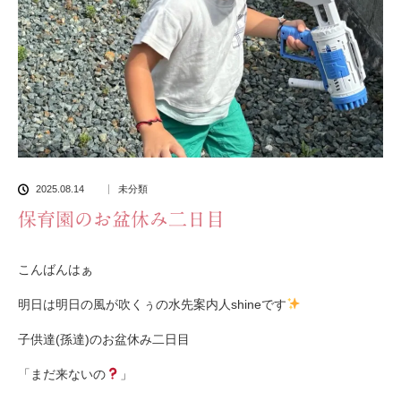
2025.08.14
未分類
保育園のお盆休み二日目
こんばんはぁ
明日は明日の風が吹くぅの水先案内人shineです
子供達(孫達)のお盆休み二日目
「まだ来ないの
」