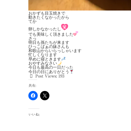
おかずも目玉焼きで
動きたくなかったから
てか
卵しかなかったし
でも美味しく頂きました
さっ
明日も孫たちが来ます
ひっこばぁの妹さんも
和歌山からいらっしゃいます
忙しくなります
早めに寝ときます
おやすみなさい
今日も最高の一日だった
今日の日にありがとう
Post Views:
193
共有:
いいね: