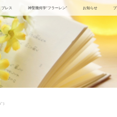
 ブレス
神聖幾何学“フラーレン”
お知らせ
ブ
’):