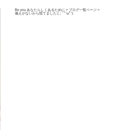
Be you あなたらしくあるために
>
ブログ一覧ページ
>
備えがないから慌てました:(；ﾞﾟ’ωﾟ’):