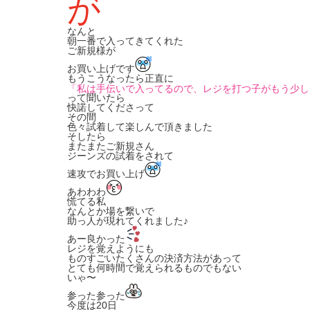
が
なんと
朝一番で入ってきてくれた
ご新規様が
お買い上げです
もうこうなったら正直に
「私は手伝いで入ってるので、
レジを打つ子がもう少し
って聞いたら
快諾してくださって
その間
色々試着して楽しんで頂きました
そしたら
またまたご新規さん
ジーンズの試着をされて
速攻でお買い上げ
あわわわ
慌てる私
なんとか場を繋いで
助っ人が現れてくれました♪
あー良かった
レジを覚えようにも
ものすごいたくさんの決済方法があって
とても何時間で覚えられるものでもない
いゃ〜
参った参った
今度は20日