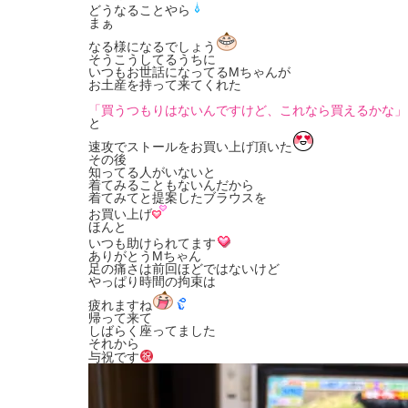
どうなることやら
まぁ
なる様になるでしょう
そうこうしてるうちに
いつもお世話になってるMちゃんが
お土産を持って来てくれた
「買うつもりはないんですけど、これなら買えるかな」
と
速攻でストールをお買い上げ頂いた
その後
知ってる人がいないと
着てみることもないんだから
着てみてと提案したブラウスを
お買い上げ
ほんと
いつも助けられてます
ありがとうMちゃん
足の痛さは前回ほどではないけど
やっぱり時間の拘束は
疲れますね
帰って来て
しばらく座ってました
それから
与祝です