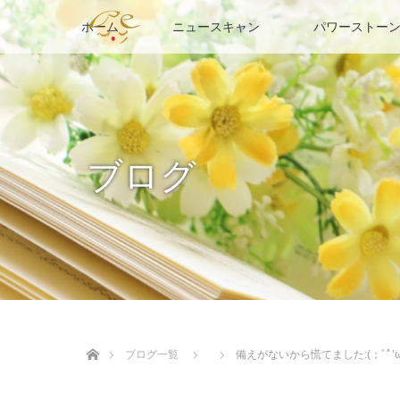
ホーム
ニュースキャン
パワーストーン
ブログ
ホーム
ブログ一覧
備えがないから慌てました:(；ﾞﾟ’ωﾟ