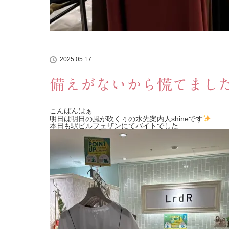
2025.05.17
備えがないから慌てました:(
こんばんはぁ
明日は明日の風が吹くぅの水先案内人shineです
本日も駅ビルフェザンにてバイトでした