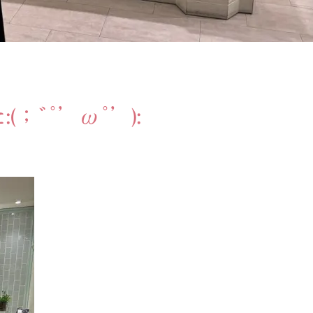
；ﾞﾟ’ωﾟ’):