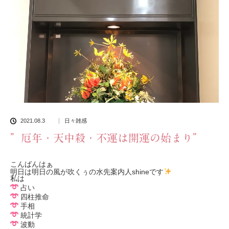
2021.08.3
日々雑感
”厄年・天中殺・不運は開運の始まり”
こんばんはぁ
明日は明日の風が吹くぅの水先案内人shineです
私は
占い
四柱推命
手相
統計学
波動