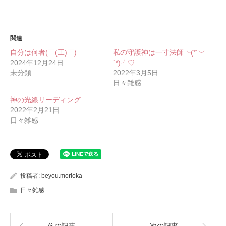
関連
自分は何者(￣(工)￣)
私の守護神は一寸法師╰(*´︶
2024年12月24日
`*)╯♡
未分類
2022年3月5日
日々雑感
神の光線リーディング
2022年2月21日
日々雑感
投稿者:
beyou.morioka
日々雑感