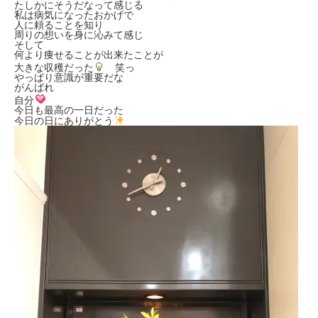
たしかにそうだなって感じる
私は病気になったおかげで
人に頼ることを知り
周りの想いを身に沁みて感じ
そして
何より痩せることが出来たことが
大きな収穫だった
笑っ
やっぱり意識が重要だな
がんばれ
自分
今日も最高の一日だった
今日の日にありがとう