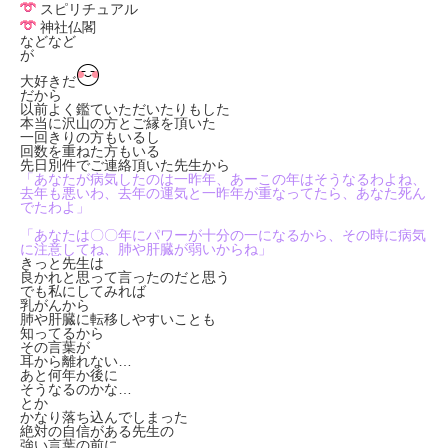
スピリチュアル
神社仏閣
などなど
が
大好きだ
だから
以前よく鑑ていただいたりもした
本当に沢山の方とご縁を頂いた
一回きりの方もいるし
回数を重ねた方もいる
先日別件でご連絡頂いた先生から
「あなたが病気したのは一昨年、あーこの年はそうなるわよね、
去年も悪いわ、去年の運気と一昨年が重なってたら、あなた死ん
でたわよ」
「あなたは〇〇年にパワーが十分の一になるから、その時に病気
に注意してね、肺や肝臓が弱いからね」
きっと先生は
良かれと思って言ったのだと思う
でも私にしてみれば
乳がんから
肺や肝臓に転移しやすいことも
知ってるから
その言葉が
耳から離れない…
あと何年か後に
そうなるのかな…
とか
かなり落ち込んでしまった
絶対の自信がある先生の
強い言葉の前に