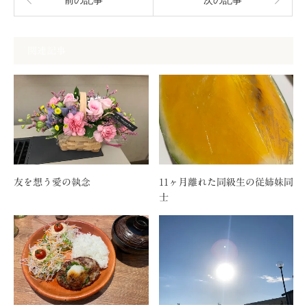
前の記事
次の記事
関連記事
友を想う愛の執念
11ヶ月離れた同級生の従姉妹同
士