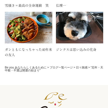
雪掻き＝最高の全身運動 笑
仏壇…
ガンともになっちゃった40年来
ジンクスは思い込みの化身
の友人
Be you あなたらしくあるために
>
ブログ一覧ページ
>
日々雑感
>
”厄年・天
中殺・不運は開運の始まり”