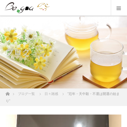
ブログ
ホーム
ブログ一覧
日々雑感
”厄年・天中殺・不運は開運の始ま
り”