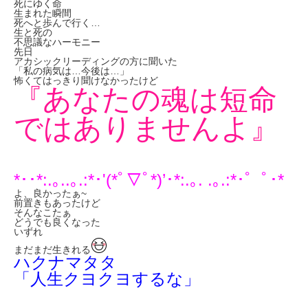
死にゆく命
生まれた瞬間
死へと歩んで行く…
生と死の
不思議なハーモニー
先日
アカシックリーディングの方に聞いた
「私の病気は…今後は…」
怖くてはっきり聞けなかったけど
『あなたの魂は短命
ではありませんよ』
*･･*:.｡..｡.:*･'(*ﾟ▽ﾟ*)’･*:.｡. .｡.:*･゜ﾟ･*
よ、良かったぁ~
前置きもあったけど
そんなこたぁ
どうでも良くなった
いずれ
まだまだ生きれる
ハクナマタタ
「人生クヨクヨするな」