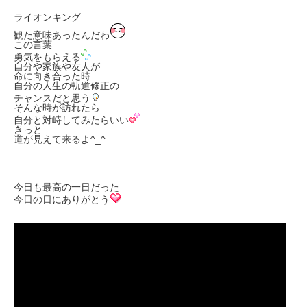
ライオンキング
観た意味あったんだわ
この言葉
勇気をもらえる
自分や家族や友人が
命に向き合った時
自分の人生の軌道修正の
チャンスだと思う
そんな時が訪れたら
自分と対峙してみたらいい
きっと
道が見えて来るよ
^_^
今日も最高の一日だった
今日の日にありがとう