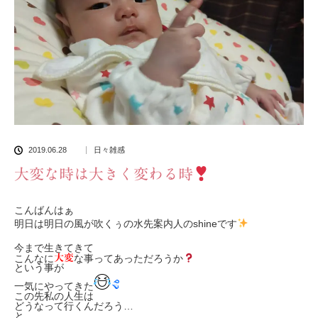
2019.06.28
日々雑感
大変な時は大きく変わる時
こんばんはぁ
明日は明日の風が吹くぅの水先案内人のshineです
今まで生きてきて
こんなに
な事ってあっただろうか
大変
という事が
一気にやってきた
この先私の人生は
どうなって行くんだろう…
と