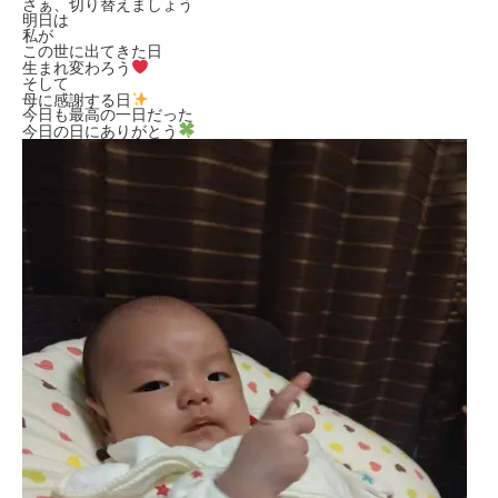
さぁ、切り替えましょう
明日は
私が
この世に出てきた日
生まれ変わろう
そして
母に感謝する日
今日も最高の一日だった
今日の日にありがとう