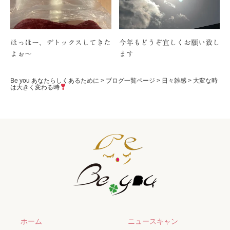
ほっほー、デトックスしてきた
今年もどうぞ宜しくお願い致し
よぉ〜
ます
Be you あなたらしくあるために
>
ブログ一覧ページ
>
日々雑感
>
大変な時
は大きく変わる時
ホーム
ニュースキャン