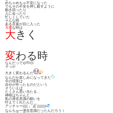
めちゃめちゃ不安になった
でもその不安を押し殺すように
動き回ったり
人に会ったり
忙しくしていた
そんな時
ある言葉が目に入った
な時は
大変
大
きく
変
わる時
なんだって\(//∇//)\
そっか
大きく変わるんだ
なんだか楽しみになってきた
今の現実は
自分が作ったものだという
そういえば
たくさん思い当たる…
神様はちゃんと
私の潜在意識の願いを
叶えてくれたんだ…
アッチャー((((；ﾟДﾟ)))))))
なんちゅー潜在意識だったんだろう