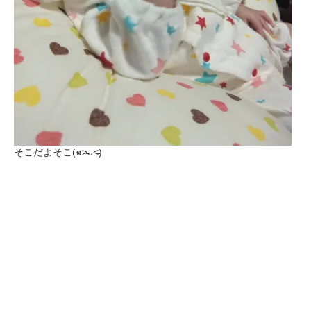
そこだよそこ(๑˃̵ᴗ˂̵)