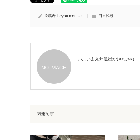
投稿者:
beyou.morioka
日々雑感
いよいよ九州進出か(๑>◡<๑)
関連記事