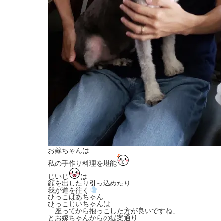
お嫁ちゃんは
私の手作り料理を堪能
じいじ
は
顔を出したり引っ込めたり
我が道を往く
ひっこばあちゃん
ひっこじいちゃんは
「座ってから抱っこした方が良いですね」
とお嫁ちゃんからの提案通り