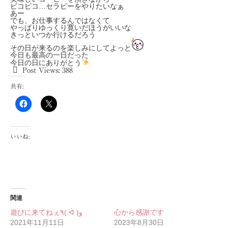
ピコピコ…セラピーをやりたいなぁ
あー
でも、お仕事するんではなくて
やっぱりゆっくり寛いだほうがいいな
きっといつか行けるだろう
その日が来るのを楽しみにしてよっと
今日も最高の一日だった
今日の日にありがとう
Post Views:
388
共有:
いいね:
関連
遊びに来てねぇ٩( ᐛ )و
心から感謝です
2021年11月11日
2023年8月30日