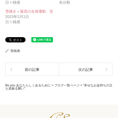
日々雑感
未分類
雪掻き＝最高の全身運動 笑
2023年2月1日
日々雑感
投稿者:
前の記事
次の記事
Be you あなたらしくあるために
>
ブログ一覧ページ
>
”幸せなお金持ちの立
ち居振る舞い”