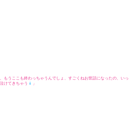
、もうここも終わっちゃうんでしょ、すごくねお世話になったの、いっ
泣けてきちゃう
」