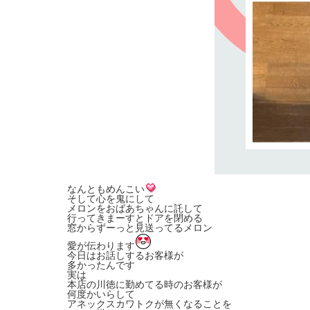
なんともめんこい
そして心を鬼にして
メロンをおばあちゃんに託して
行ってきまーすとドアを閉める
窓からずーっと見送ってるメロン
愛が伝わります
今日はお話しするお客様が
多かったんです
実は
本店の川徳に勤めてる時のお客様が
何度かいらして
アネックスカワトクが無くなることを