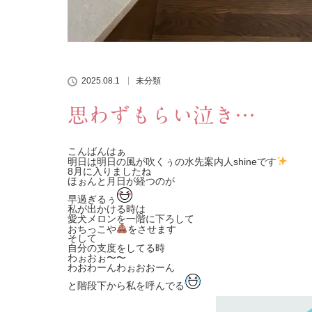
2025.08.1
未分類
思わずもらい泣き…
こんばんはぁ
明日は明日の風が吹くぅの水先案内人shineです
8月に入りましたね
ほぉんと月日が経つのが
早過ぎるぅ
私が出かける時は
愛犬メロンを一階に下ろして
おちっこや
をさせます
そして
自分の支度をしてる時
わぉおぉ〜〜
わおわーんわぉおおーん
と階段下から私を呼んでる