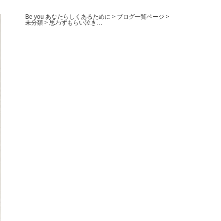
Be you あなたらしくあるために
>
ブログ一覧ページ
>
未分類
>
思わずもらい泣き…