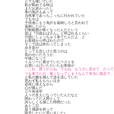
とても嘆いていた
私が勤めてる時は
まだお若かったし
車の免許もあって
当然車であっちこっちに行かれていた
でも今は
子供達にもう免許を返納しろと言われて
返納したから
行動範囲が狭くなったんだという
昔は〝川徳おばさん〟と呼ばれるくらい
川徳にしょっちゅう来てたんだよ…と
お客様から呼ばれたので
そこで話は終わってしまった
歩き姿が
とっても悲しげと思うのは
気のせいだろうか…
午後になって
トルソーに着せていたベストを
お買い上げいただいたお客様が
「これ、買うからね、でもね、もう少し見せて、だって
つも来てたの…無くなってしまうなんて本当に残念で…
と私の腕を掴んで涙を流していた
思わず私ももらい泣き
必死に堪えながら
心が痛んだ
三十有余年
人々の支えになっていたんだなと
関わってた人間として
誇らしくも感じた時間だった
あと二日
益々感謝を持って
販売したいと思いました♪