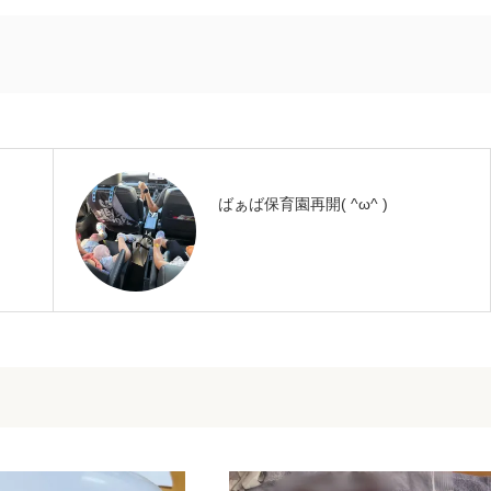
ばぁば保育園再開( ^ω^ )