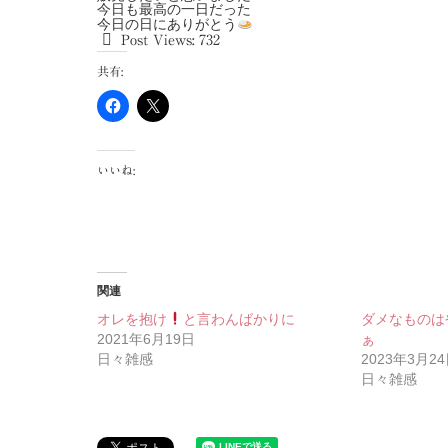
今日も最高の一日だった
今日の日にありがとう
Post Views:
732
共有:
いいね:
関連
オレを抱け
と言わんばかりに
ダメなものは
2021年6月19日
ぁ
日々雑感
2023年3月2
日々雑感