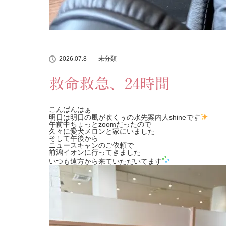
2026.07.8
未分類
救命救急、24時間
こんばんはぁ
明日は明日の風が吹くぅの水先案内人shineです
午前中ちょっとzoomだったので
久々に愛犬メロンと家にいました
そして午後から
ニュースキャンのご依頼で
前潟イオンに行ってきました
いつも遠方から来ていただいてます