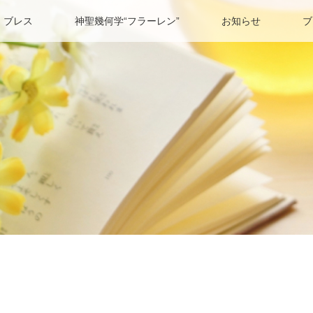
 ブレス
神聖幾何学“フラーレン”
お知らせ
ブ