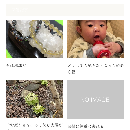
関連記事
石は地球だ
どうしても聴きたくなった般若
心経
〝お疲れさん〟って沈む太陽が
習慣は体重に表れる