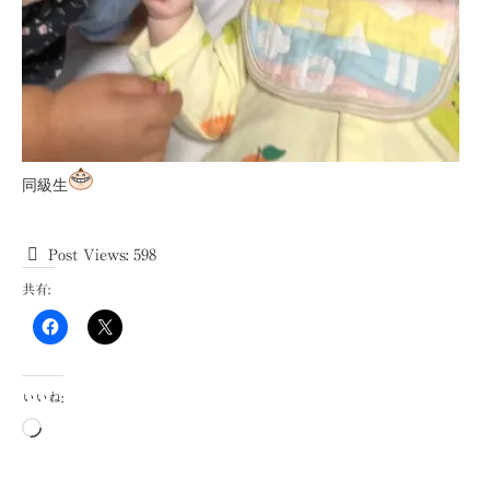
同級生
Post Views:
598
共有:
いいね:
読
み
込
み
中…