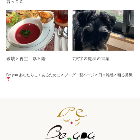
言ってた
破壊と再生 陰と陽
7文字の魔法の言葉
Be you あなたらしくあるために
>
ブログ一覧ページ
>
日々雑感
>
断る勇気