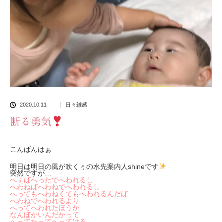
2020.10.11
日々雑感
断る勇気
こんばんはぁ
明日は明日の風が吹くぅの水先案内人shineです
突然ですが…
へぇばへったでへわれるし
へわねばへわねでへわれるし
へってもへわねくてもへわれるんだば
へわねでへわれるより
へってへわれたほうが
なんぼかいんだかって
へってたってへってけろ