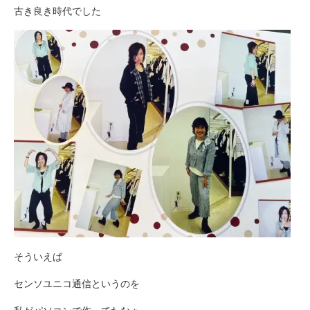
古き良き時代でした
そういえば
センソユニコ通信というのを