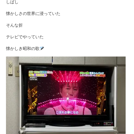
しばし
懐かしさの世界に浸っていた
そんな折
テレビでやっていた
懐かしき昭和の歌