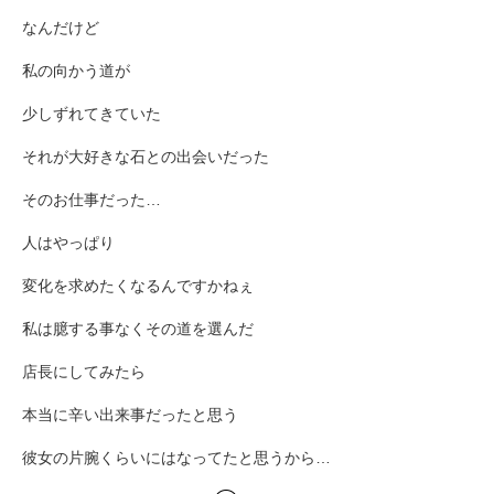
なんだけど
私の向かう道が
少しずれてきていた
それが大好きな石との出会いだった
そのお仕事だった…
人はやっぱり
変化を求めたくなるんですかねぇ
私は臆する事なくその道を選んだ
店長にしてみたら
本当に辛い出来事だったと思う
彼女の片腕くらいにはなってたと思うから…