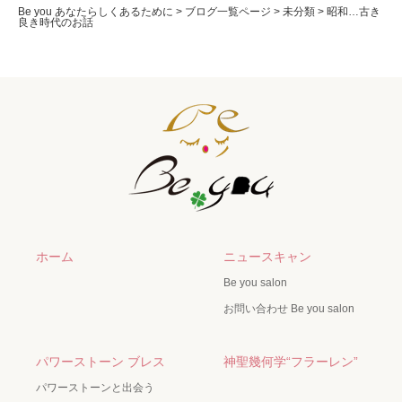
Be you あなたらしくあるために
>
ブログ一覧ページ
>
未分類
>
昭和…古き
良き時代のお話
ホーム
ニュースキャン
Be you salon
お問い合わせ Be you salon
パワーストーン ブレス
神聖幾何学“フラーレン”
パワーストーンと出会う