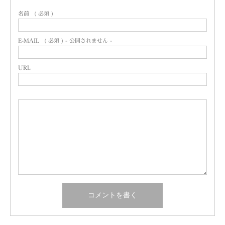
名前
( 必須 )
E-MAIL
( 必須 ) - 公開されません -
URL