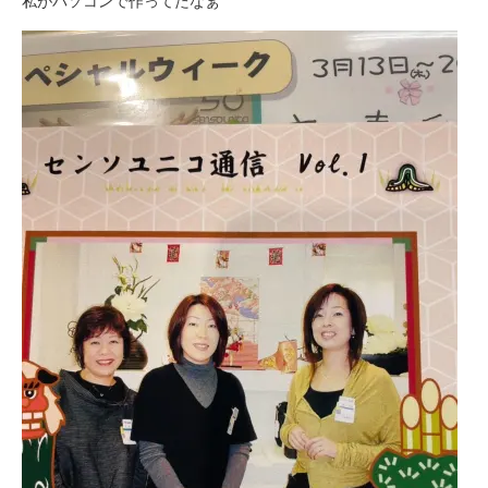
私がパソコンで作ってたなぁ