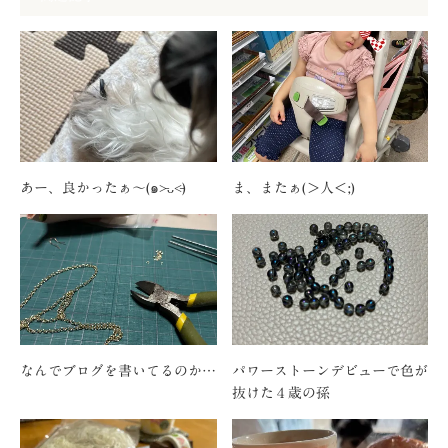
あー、良かったぁ〜(๑˃̵ᴗ˂̵)
ま、またぁ(＞人＜;)
なんでブログを書いてるのか…
パワーストーンデビューで色が
抜けた４歳の孫