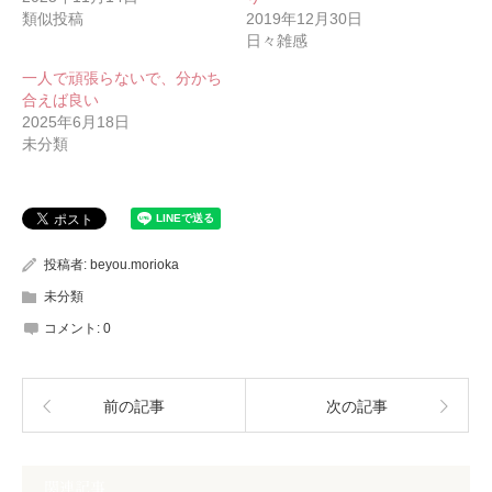
類似投稿
2019年12月30日
日々雑感
一人で頑張らないで、分かち
合えば良い
2025年6月18日
未分類
投稿者:
beyou.morioka
未分類
コメント:
0
前の記事
次の記事
関連記事