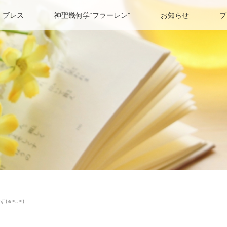
 ブレス
神聖幾何学“フラーレン”
お知らせ
ブ
˃̵ᴗ˂̵)