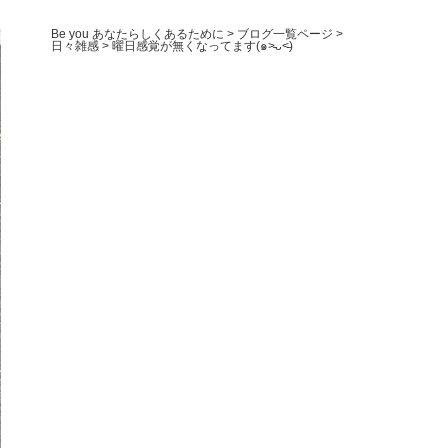
Be you あなたらしくあるために
>
ブログ一覧ページ
>
日々雑感
>
曜日感覚が無くなってます(๑˃̵ᴗ˂̵)