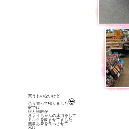
買うものないけど
色々買って帰りました
家では
娘と婿殿が
きょうちゃんの沐浴をして
ミルクを飲ませてました
無事お昼を食べさせて
私は