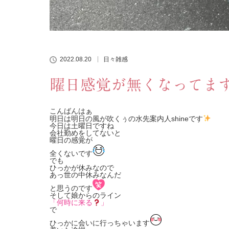
2022.08.20
日々雑感
曜日感覚が無くなってます(๑˃
こんばんはぁ
明日は明日の風が吹くぅの水先案内人shineです
今日は土曜日ですね
会社勤めをしてないと
曜日の感覚が
全くないです
でも
ひっかが休みなので
あっ世の中休みなんだ
と思うのです
そして娘からのライン
「何時に来る
」
で
ひっかに会いに行っちゃいます