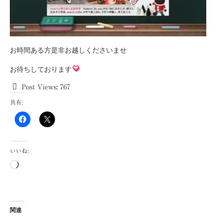
お時間ある方是非お越しくださいませ
お待ちしております
Post Views:
767
共有:
いいね:
読
み
込
み
中…
関連