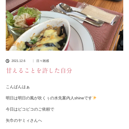
2021.12.6
日々雑感
甘えることを許した自分
こんばんはぁ
明日は明日の風が吹くぅの水先案内人shineです
今日はピコピコのご依頼で
矢巾のヤミィさんへ