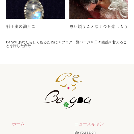
射手座の満月に
思い煩うことなく今を楽しもう
Be you あなたらしくあるために
>
ブログ一覧ページ
>
日々雑感
>
甘えるこ
とを許した自分
ホーム
ニュースキャン
Be you salon