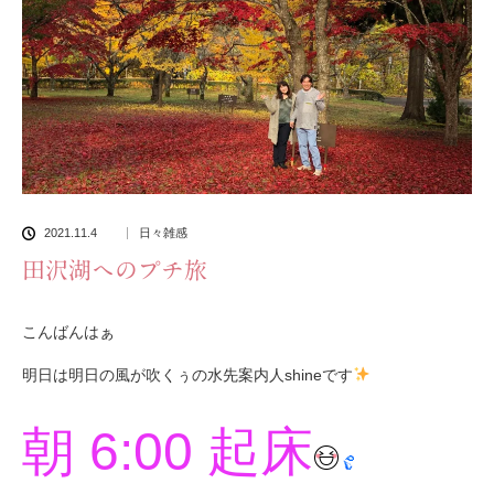
2021.11.4
日々雑感
田沢湖へのプチ旅
こんばんはぁ
明日は明日の風が吹くぅの水先案内人shineです
朝 6:00 起床