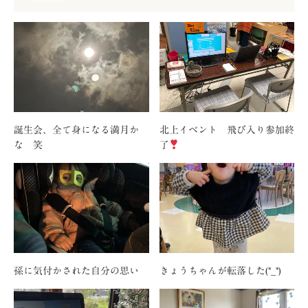
誕生会、全て身になる満月か
北上イベント 飛び入り参加終
な 笑
了
孫に気付かされた自分の思い
きょうちゃんが転落した(*_*)