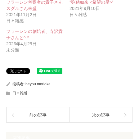
フラーレン考案者の貴子さん
”弥勒如来 <希望の星>”
スグルさん来盛
2021年9月10日
2021年11月2日
日々雑感
日々雑感
フラーレンの創始者、寺沢貴
子さんと^ ^
2026年4月29日
未分類
投稿者:
beyou.morioka
日々雑感
前の記事
次の記事
関連記事