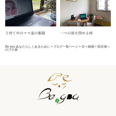
子育て中のママ達の奮闘
一つの扉を閉める時
Be you あなたらしくあるために
>
ブログ一覧ページ
>
日々雑感
>
田沢湖へ
のプチ旅