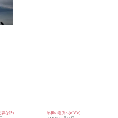
思議な話)
昭和の場所へ(о´∀`о)
1日
2025年11月14日