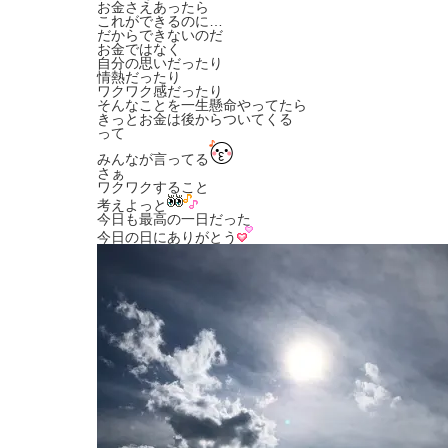
お金さえあったら
これができるのに…
だからできないのだ
お金ではなく
自分の思いだったり
情熱だったり
ワクワク感だったり
そんなことを一生懸命やってたら
きっとお金は後からついてくる
って
みんなが言ってる
さぁ
ワクワクすること
考えよっと
今日も最高の一日だった
今日の日にありがとう