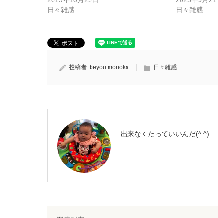
日々雑感
日々雑感
投稿者:
beyou.morioka
日々雑感
出来なくたっていいんだ(^.^)