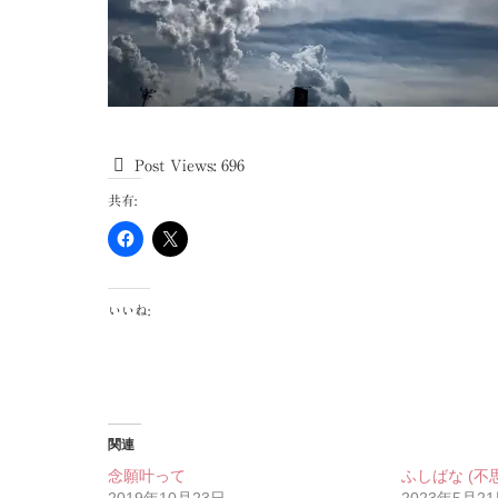
Post Views:
696
共有:
いいね:
関連
念願叶って
ふしばな (不
2019年10月23日
2023年5月2