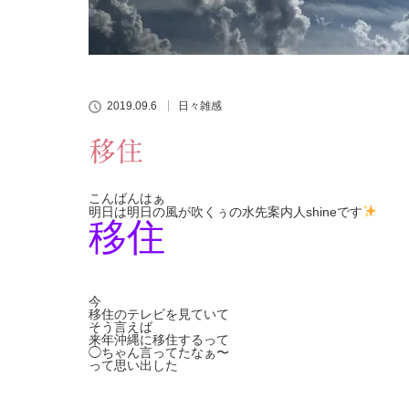
2019.09.6
日々雑感
移住
こんばんはぁ
明日は明日の風が吹くぅの水先案内人shineです
移住
今
移住のテレビを見ていて
そう言えば
来年沖縄に移住するって
◯ちゃん
言ってたなぁ〜
って思い出した