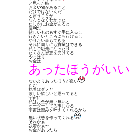
と思った時
お金や物があること
だけではないんだ
と言うことが
なんとなくわかった
たしかにお金があると
便利だ
欲しいものもすぐ手に入るし
行きたいところにも行けるし
やりたい事もできる
それに周りにも貢献はできる
私もご馳走になったり
たくさん恩恵を受けてる
やっぱり
お金は
あったほうがいい
ないよりあったほうが良い
ただ
執着はダメだ
欲しい欲しいと思ってると
宇宙に
私はお金が無い無いと
オーダーしてる事になる
宇宙は望みを叶えてくれるから
無い状態を作ってくれる
それかぁ
執着かぁ〜
お金があったら