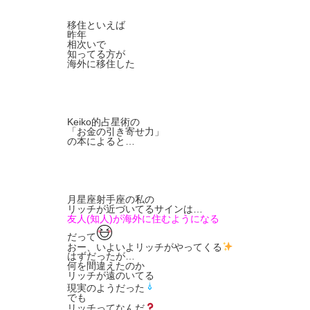
移住といえば
昨年
相次いで
知ってる方が
海外に移住した
Keiko的占星術の
「お金の引き寄せ力」
の本によると…
月星座射手座の私の
リッチが近づいてるサインは…
友人(知人)が海外に住むようになる
だって
おー、いよいよリッチがやってくる
はずだったが…
何を間違えたのか
リッチが遠のいてる
現実のようだった
でも
リッチってなんだ