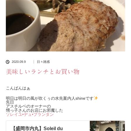
2020.09.9
日々雑感
美味しいランチとお買い物
こんばんはぁ
明日は明日の風が吹くぅの水先案内人shineです
先日
アスチルベのオーナーの
甥っ子さんのお店にお邪魔した
ソレイユ•デュ•プランタン
【盛岡市内丸】Soleil du