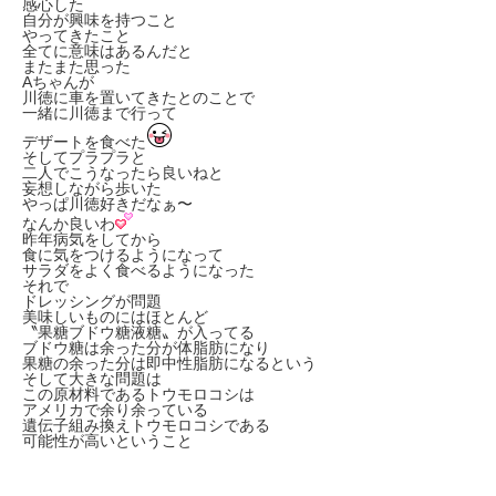
感心した
自分が興味を持つこと
やってきたこと
全てに意味はあるんだと
またまた思った
Aちゃんが
川徳に車を置いてきたとのことで
一緒に川徳まで行って
デザートを食べた
そしてプラプラと
二人でこうなったら良いねと
妄想しながら歩いた
やっぱ川徳好きだなぁ〜
なんか良いわ
昨年病気をしてから
食に気をつけるようになって
サラダをよく食べるようになった
それで
ドレッシングが問題
美味しいものにはほとんど
〝果糖ブドウ糖液糖〟が入ってる
ブドウ糖は余った分が体脂肪になり
果糖の余った分は即中性脂肪になるという
そして大きな問題は
この原材料であるトウモロコシは
アメリカで余り余っている
遺伝子組み換えトウモロコシである
可能性が高いということ