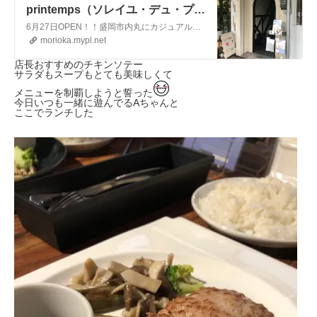
printemps（ソレイユ・デュ・プラ
ンタン） | ニューオープンのお店特
6月27日OPEN！！盛岡市内丸にカジュアルレストランSoleil du printemps（ソレイユ・デュ・プランタン）がオープンしました！もちもちの生パスタやオーナーさん手作りのケーキを是非ご賞味ください！！
集！| まいぷれ[盛岡・滝沢・二戸・
morioka.mypl.net
八幡平・雫石]
店長おすすめのチキンソテー
サラダもスープもとても美味しくて
メニューを制覇しようと誓った
今日いつも一緒に遊んでるAちゃんと
ここでランチした