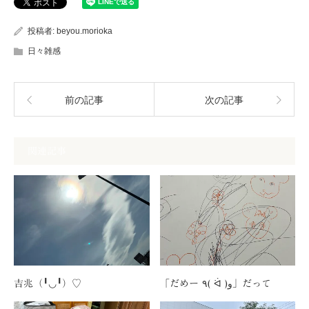
投稿者:
beyou.morioka
日々雑感
前の記事
次の記事
関連記事
吉兆（╹◡╹）♡
「だめー ٩( ᐛ )و」だって