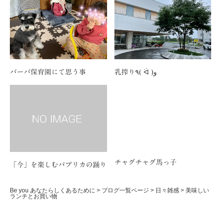
バーバ保育園にて思う事
乳搾り٩( ᐛ )و
チャグチャグ馬っ子
「今」を楽しむパプリカの踊り
Be you あなたらしくあるために
>
ブログ一覧ページ
>
日々雑感
>
美味しい
ランチとお買い物