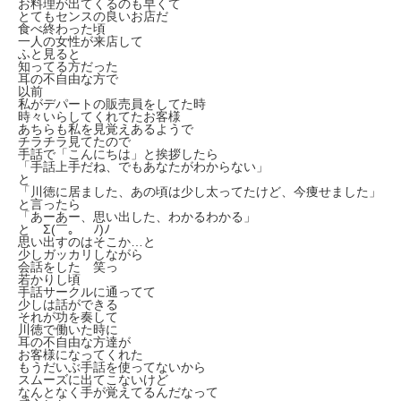
お料理が出てくるのも早くて
とてもセンスの良いお店だ
食べ終わった頃
一人の女性が来店して
ふと見ると
知ってる方だった
耳の不自由な方で
以前
私がデパートの販売員をしてた時
時々いらしてくれてたお客様
あちらも私を見覚えあるようで
チラチラ見てたので
手話で「こんにちは」と挨拶したら
「手話上手だね、でもあなたがわからない」
と
「川徳に居ました、あの頃は少し太ってたけど、今痩せました」
と言ったら
「あーあー、思い出した、わかるわかる」
と Σ(￣。￣ﾉ)ﾉ
思い出すのはそこか…と
少しガッカリしながら
会話をした 笑っ
若かりし頃
手話サークルに通ってて
少しは話ができる
それが功を奏して
川徳で働いた時に
耳の不自由な方達が
お客様になってくれた
もうだいぶ手話を使ってないから
スムーズに出てこないけど
なんとなく手が覚えてるんだなって