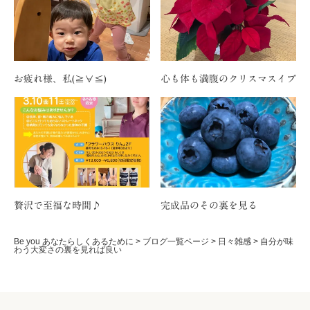
お疲れ様、私(≧∀≦)
心も体も満腹のクリスマスイブ
贅沢で至福な時間♪
完成品のその裏を見る
Be you あなたらしくあるために
>
ブログ一覧ページ
>
日々雑感
>
自分が味
わう大変さの裏を見れば良い