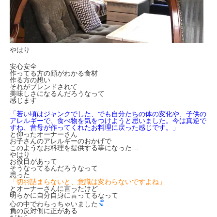
やはり
安心安全
作ってる方の顔がわかる食材
作る方の想い
それがブレンドされて
美味しさになるんだろうなって
感じます
「若い頃はジャンクでした、でも自分たちの体の変化や、子供の
アレルギーで、食べ物を気をつけようと思いました。今は真逆で
すね、昔母が作ってくれたお料理に戻った感じです。」
と仰ったオーナーさん
お子さんのアレルギーのおかげで
このようなお料理を提供する事になった…
やはり
お役目があって
そうなってるんだろうなって
思った
「切羽詰まらないと、意識は変わらないですよね」
とオーナーさんに言ったけど
明らかに自分自身に言ってるなって
心の中でわらっちゃいました
負の反対側に正がある