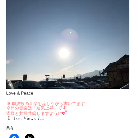
Love & Peace
※ 周波数の音楽を流しながら書いてます。
今日の音楽は「運気上昇」です。
皆様と共振共鳴しますように
Post Views:
711
共有: