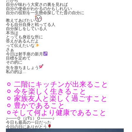
だから
自分が味わう大変さの裏を見れば
自分の使命がわかるのかもしれない
自分の役割を一生懸命探してた昔の自分に
教えてあげたい
今も自分自身と戦ってる人
自分探しをしている人
本当は
とっても身近な所に
答えがあるんだよ
って伝えたいな
さぁ
今日は射手座の新月
目標を定めて
その的に
矢を放ちましょう
私の的は…
⚪︎ 二階にキッチンが出来ること
⚪︎ 今を楽しく生きること
⚪︎ 家族友人と楽しく過ごすこと
⚪︎
豊かであること
⚪︎
そして何より健康であること
♪───Ｏ（≧∇≦）Ｏ────♪
今日も最高の一日だった
今日の日にありがとう