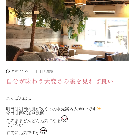
2019.11.27
日々雑感
自分が味わう大変さの裏を見れば良い
こんばんはぁ
明日は明日の風が吹くぅの水先案内人shineです
今日は体の定点観察
このままどんどん元気になる
ていうか
すでに元気ですが