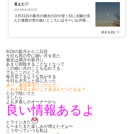
9/29の新月から二日目
今日も西の空に細い月を見た
最近は満月や新月に
あまり固執することなくなって
この細い月のことも忘れてる…
でもここのところ
毎月見てるような気がする
今日も夕方ふと目に入った
あー、最近新月だったんだ…
これを見ると良いことあるんだったなぁ〜
と心で呟いてた
そしたら
よもぎ蒸しのオーナーから
良い情報あるよ
とラインきた
ん〜またまた楽しみが増えたぞぉ〜
こうやっていつも私は