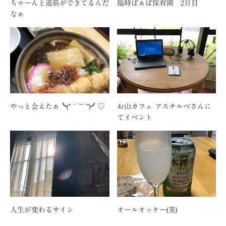
ちゃーんと道筋ができてるんだ
臨時ばぁば保育園 2日目
なぁ
やっと会えたぁ╰(*´︶`*)╯♡
お山カフェ アスチルベさんに
てイベント
人生が変わるサイン
オールオッケー(笑)