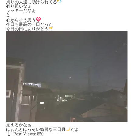
周りの人達に助けられてる
有り難いなぁ
ラッキーだなぁ
と
心からそう思う
今日も最高の一日だった
今日の日にありがとう
見えるかなぁ
ほぉんとほっそい綺麗な三日月
だよ
Post Views:
850