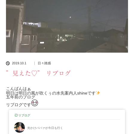
2019.10.1
日々雑感
”見えた♡” リブログ
こんばんはぁ
明日は明日の風が吹くぅの水先案内人shineです
五年前のブログ
リブログです