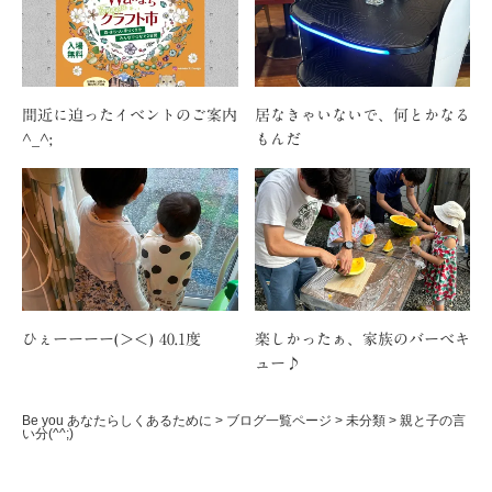
間近に迫ったイベントのご案内
居なきゃいないで、何とかなる
^_^;
もんだ
ひぇーーーー(＞＜) 40.1度
楽しかったぁ、家族のバーベキ
ュー♪
Be you あなたらしくあるために
>
ブログ一覧ページ
>
未分類
>
親と子の言
い分(^^;)