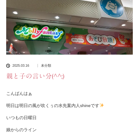
2025.03.16
未分類
親と子の言い分(^^;)
こんばんはぁ
明日は明日の風が吹くぅの水先案内人shineです
いつもの日曜日
娘からのライン