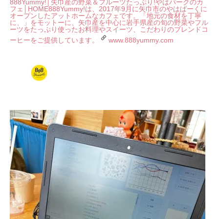
888Yummy!│矢巾産の野菜＆フルーツたっぷり!やはパークのカ
フェ│HOME
888Yummy!は、2017年9月に矢巾市のやはぱーくに
オープンしたアットホームなカフェです。「地元の食材を丁寧
に、」をモットーに、矢巾産を中心に岩手県産の旬の野菜やフル
ーツをたっぷり使ったお料理やスイーツ、こだわりのブレンドコ
ーヒーをご提供しています。
www.888yummy.com