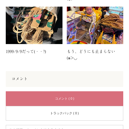
1999/9/9だって(・・?)
もう、どうにも止まらない
(๑>◡
コメント
コメント ( 0 )
トラックバック ( 0 )