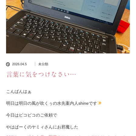
2026.04.5
未分類
言葉に気をつけなさい…
こんばんはぁ
明日は明日の風が吹くぅの水先案内人shineです
今日はピコピコのご依頼で
やはぱーくのヤミィさんにお邪魔した