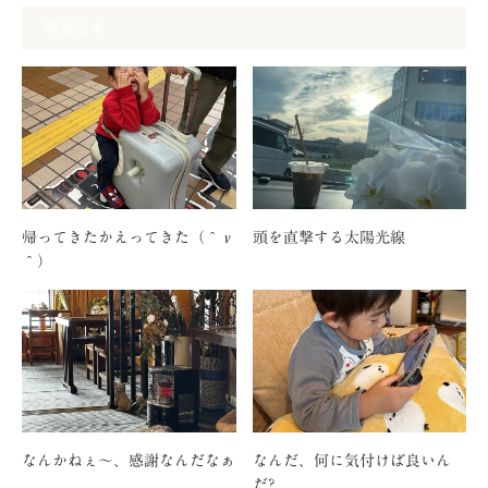
関連記事
帰ってきたかえってきた（＾ν
頭を直撃する太陽光線
＾）
なんかねぇ〜、感謝なんだなぁ
なんだ、何に気付けば良いん
だ?