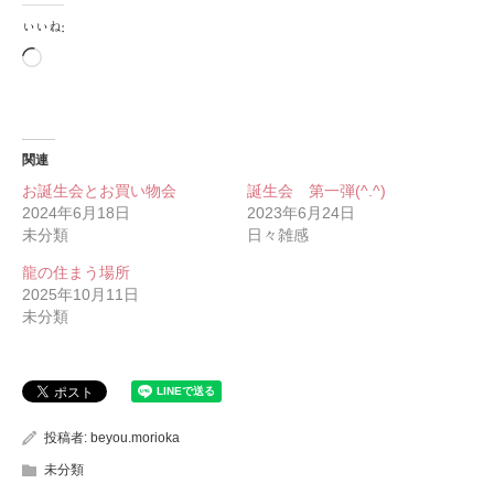
いいね:
読
み
込
み
中…
関連
お誕生会とお買い物会
誕生会 第一弾(^.^)
2024年6月18日
2023年6月24日
未分類
日々雑感
龍の住まう場所
2025年10月11日
未分類
投稿者:
beyou.morioka
未分類