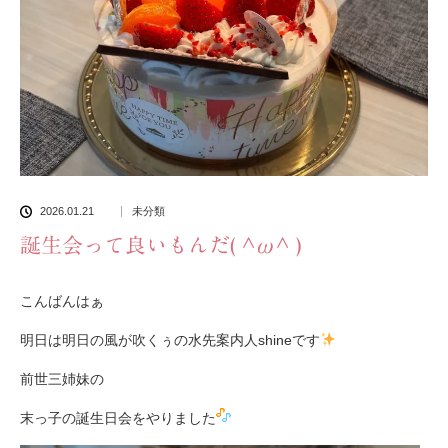
2026.01.21
未分類
誕生会って良いもんだ( ^ω^ )
こんばんはぁ
明日は明日の風が吹くぅの水先案内人shineです
前世三姉妹の
末っ子の誕生日会をやりました