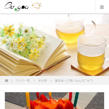
ブログ
ホーム
ブログ一覧
未分類
誕生会って良いもんだ( ^ω^ )