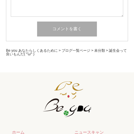
Be you あなたらしくあるために
>
ブログ一覧ページ
>
未分類
>
誕生会って
良いもんだ( ^ω^ )
ホーム
ニュースキャン