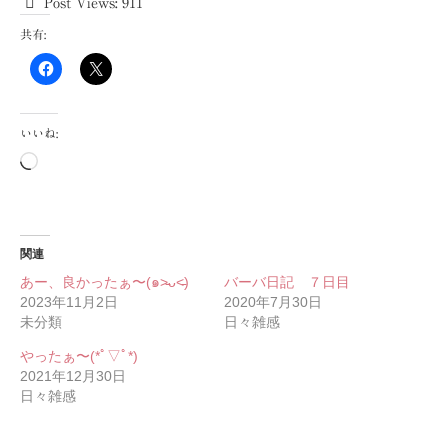
Post Views:
911
共有:
いいね:
読
み
込
み
中…
関連
あー、良かったぁ〜(๑˃̵ᴗ˂̵)
バーバ日記 ７日目
2023年11月2日
2020年7月30日
未分類
日々雑感
やったぁ〜(*ﾟ▽ﾟ*)
2021年12月30日
日々雑感