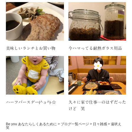
美味しいランチとお買い物
今ハマってる耐熱ガラス用品
ハーフバースデー(^з^)-☆
久々に家で仕事…のはずだった
けど 笑
Be you あなたらしくあるために
>
ブログ一覧ページ
>
日々雑感
>
遠吠え
笑