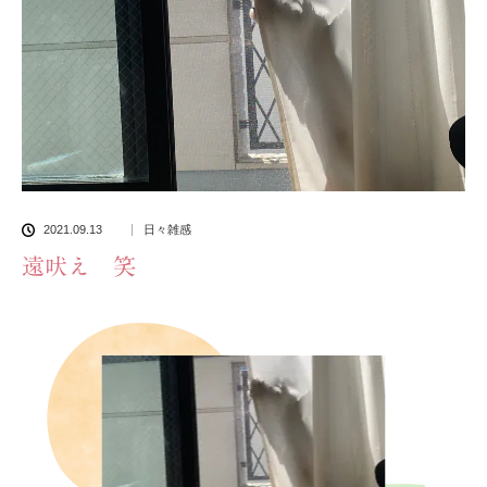
2021.09.13
日々雑感
遠吠え 笑