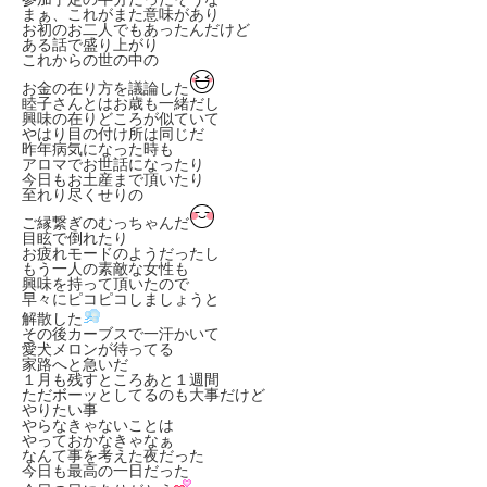
まぁ、これがまた意味があり
お初のお二人でもあったんだけど
ある話で盛り上がり
これからの世の中の
お金の在り方を議論した
睦子さんとはお歳も一緒だし
興味の在りどころが似ていて
やはり目の付け所は同じだ
昨年病気になった時も
アロマでお世話になったり
今日もお土産まで頂いたり
至れり尽くせりの
ご縁繋ぎのむっちゃんだ
目眩で倒れたり
お疲れモードのようだったし
もう一人の素敵な女性も
興味を持って頂いたので
早々にピコピコしましょうと
解散した
その後カーブスで一汗かいて
愛犬メロンが待ってる
家路へと急いだ
１月も残すところあと１週間
ただボーッとしてるのも大事だけど
やりたい事
やらなきゃないことは
やっておかなきゃなぁ
なんて事を考えた夜だった
今日も最高の一日だった