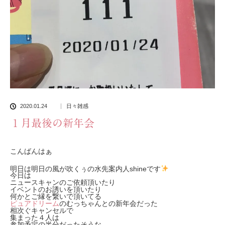
2020.01.24
日々雑感
１月最後の新年会
こんばんはぁ
明日は明日の風が吹くぅの水先案内人shineです
今日は
ニュースキャンのご依頼頂いたり
イベントのお誘いを頂いたり
何かとご縁を繋いで頂いてる
ピュアドリーム
のむっちゃんとの新年会だった
相次ぐキャンセルで
集まった４人は
参加予定の半分だったそうな