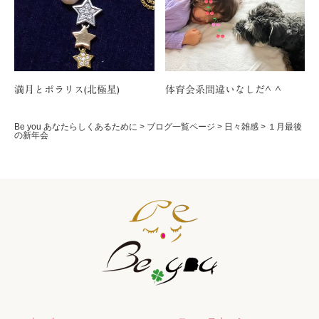
満月とポラリス(北極星)
体育会系間違いなしだ^ ^
Be you あなたらしくあるために
>
ブログ一覧ページ
>
日々雑感
>
１月最後
の新年会