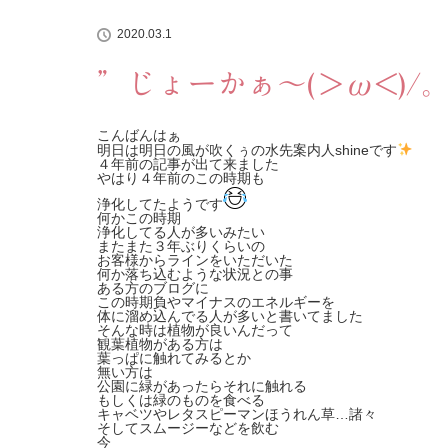
2020.03.1
”じょーかぁ～(＞ω<)/
こんばんはぁ
明日は明日の風が吹くぅの水先案内人shineです
４年前の記事が出て来ました
やはり４年前のこの時期も
浄化してたようです
何かこの時期
浄化してる人が多いみたい
またまた３年ぶりくらいの
お客様からラインをいただいた
何か落ち込むような状況との事
ある方のブログに
この時期負やマイナスのエネルギーを
体に溜め込んでる人が多いと書いてました
そんな時は植物が良いんだって
観葉植物がある方は
葉っぱに触れてみるとか
無い方は
公園に緑があったらそれに触れる
もしくは緑のものを食べる
キャベツやレタスピーマンほうれん草…諸々
そしてスムージーなどを飲む
今