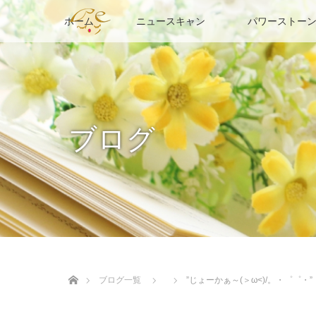
ホーム
ニュースキャン
パワーストーン
ブログ
ホーム
ブログ一覧
”じょーかぁ～(＞ω<)/。・゜゜・”