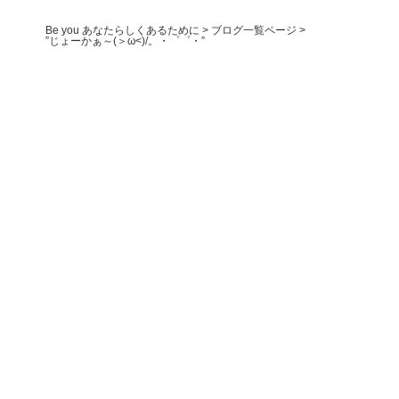
Be you あなたらしくあるために
>
ブログ一覧ページ
>
”じょーかぁ～(＞ω<)/。・゜゜・”