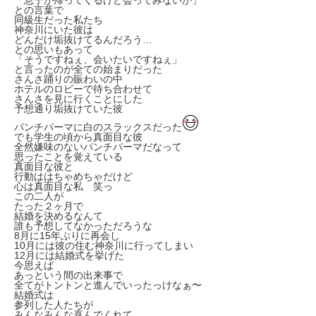
「息子が帰ってくるけど会ってみないか」
との言葉で
同級生だった私たち
神奈川にいた彼は
どんだけ垢抜けてるんだろう…
との思いもあって
「そうですねぇ、会いたいですねぇ」
と言ったのが全ての始まりだった
さんさ踊りの賑わいの中
ホテルのロビーで待ち合わせて
さんさを見に行くことにした
予想通り垢抜けていた彼
パンチパーマに白のスラックスだった
でも学生の頃から真面目な彼
全然嫌味のないパンチパーマだなって
思ったことを覚えている
真面目な彼と
行動ははちゃめちゃだけど
心は真面目な私 笑っ
この二人が
たった２ヶ月で
結婚を決めるなんて
誰も予想してなかっただろうな
8月に15年ぶりに再会し
10月には彼の住む神奈川に行ってしまい
12月には結婚式を挙げた
今思えば
あっという間の出来事で
全てがトントンと進んでいったっけなぁ〜
結婚式は
参列した人たちが
みんなみんな喜んでくれて