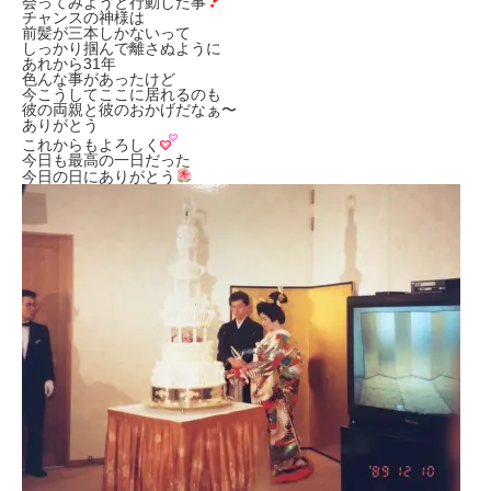
会ってみようと行動した事
チャンスの神様は
前髪が三本しかないって
しっかり掴んで離さぬように
あれから31年
色んな事があったけど
今こうしてここに居れるのも
彼の両親と彼のおかげだなぁ〜
ありがとう
これからもよろしく
今日も最高の一日だった
今日の日にありがとう