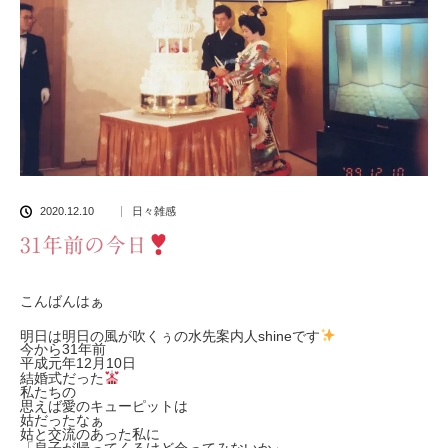
2020.12.10
日々雑感
31年前の今日
こんばんはぁ
明日は明日の風が吹くぅの水先案内人shineです
今から31年前
平成元年12月10日
結婚式だった
私たちの
思えば愛のキューピットは
姑だったなぁ
姑と交流のあった私に