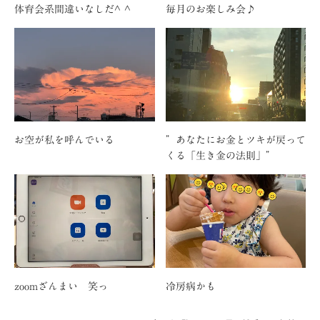
体育会系間違いなしだ^ ^
毎月のお楽しみ会♪
お空が私を呼んでいる
”あなたにお金とツキが戻って
くる「生き金の法則」”
zoomざんまい 笑っ
冷房病かも