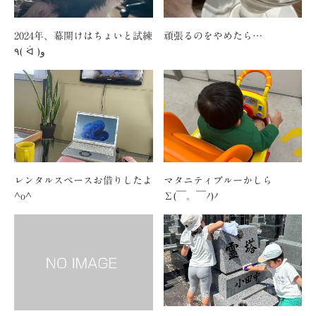
2024年、幕開けはちょいと試練
頑張るのをやめたら…
٩( ᐛ )و
レンタルスペースお借りしたよ
マタニティブルーかしら
^o^
Σ(￣。￣ﾉ)ﾉ