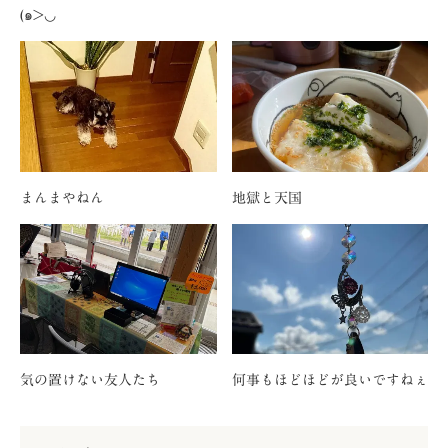
(๑>◡
まんまやねん
地獄と天国
気の置けない友人たち
何事もほどほどが良いですねぇ