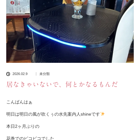
2026.02.9
未分類
居なきゃいないで、何とかなるもんだ
こんばんはぁ
明日は明日の風が吹くぅの水先案内人shineです
本日2ヶ月ぶりの
花巻でのピコピコでした