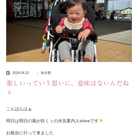
2026.04.22
未分類
楽しいっていう思いに、意味はないんだね
ぇ
こんばんはぁ
明日は明日の風が吹くぅの水先案内人shineです
お散歩に行って来ました