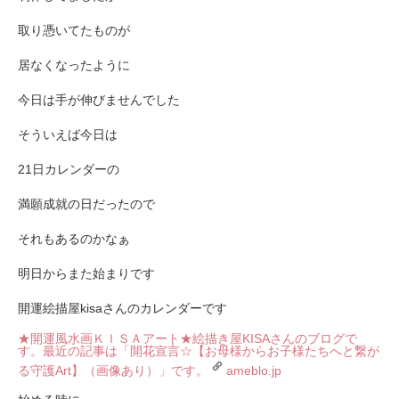
取り憑いてたものが
居なくなったように
今日は手が伸びませんでした
そういえば今日は
21日カレンダーの
満願成就の日だったので
それもあるのかなぁ
明日からまた始まりです
開運絵描屋kisaさんのカレンダーです
★開運風水画ＫＩＳＡアート★
絵描き屋KISAさんのブログで
す。最近の記事は「開花宣言☆【お母様からお子様たちへと繋が
る守護Art】（画像あり）」です。
ameblo.jp