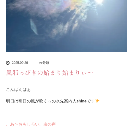
2025.09.26
未分類
風邪っぴきの始まり始まりぃ〜
こんばんはぁ
明日は明日の風が吹くぅの水先案内人shineです
♩あ〜おもしろい、虫の声