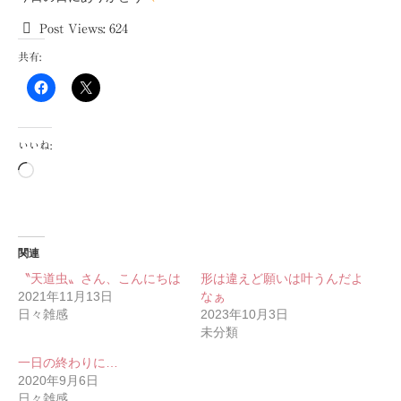
Post Views:
624
共有:
いいね:
読
み
込
み
中…
関連
〝天道虫〟さん、こんにちは
形は違えど願いは叶うんだよ
2021年11月13日
なぁ
日々雑感
2023年10月3日
未分類
一日の終わりに…
2020年9月6日
日々雑感