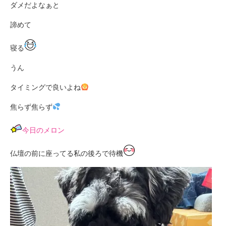
ダメだよなぁと
諦めて
寝る
うん
タイミングで良いよね
焦らず焦らず
今日のメロン
仏壇の前に座ってる私の後ろで待機