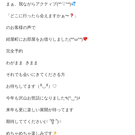
まぁ、我ながらアクティブ(*^▽^*)
「どこに行ったら会えますかぁ〜
」
のお客様の声で
紺屋町にお部屋をお借りしました(*^ω^*)
完全予約
わがまま きまま
それでも会いにきてくださる方
お待ちしてます（╹◡╹）♡
今年も沢山お世話になりました٩(^‿^)۶
来年も更に楽しい展開が待ってます
期待しててください(☝︎ ՞ਊ ՞)☝︎
めちゃめちゃ楽しみです