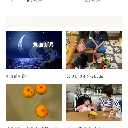
前の記事
次の記事
関連記事
新月前の浄化
父の日のイブ(๑･̑◡･̑๑)