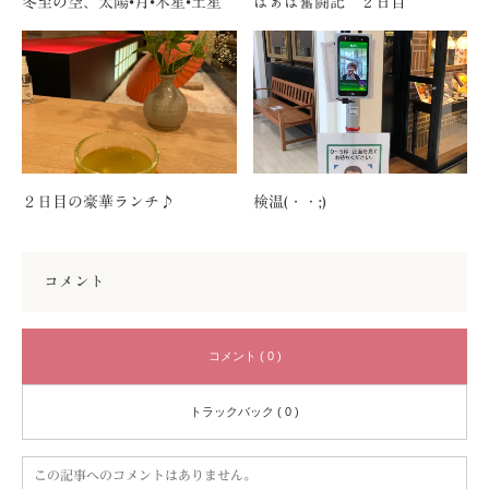
冬至の空、太陽•月•木星•土星
ばぁば奮闘記 ２日目
２日目の豪華ランチ♪
検温(・・;)
コメント
コメント ( 0 )
トラックバック ( 0 )
この記事へのコメントはありません。